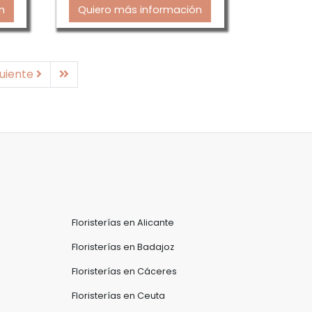
n
Quiero más información
Siguiente
Última
guiente
Floristerías en Alicante
Floristerías en Badajoz
Floristerías en Cáceres
Floristerías en Ceuta