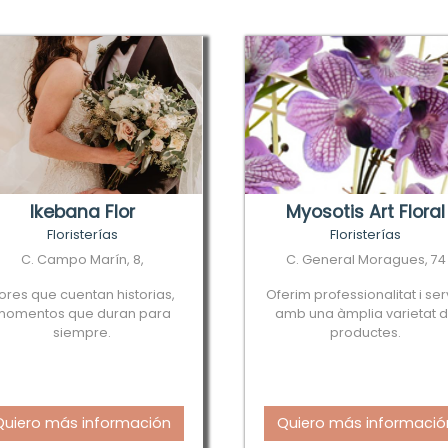
Ikebana Flor
Myosotis Art Floral
Floristerías
Floristerías
C. Campo Marín, 8,
C. General Moragues, 74
lores que cuentan historias,
Oferim professionalitat i ser
momentos que duran para
amb una àmplia varietat 
siempre.
productes.
Quiero más información
Quiero más informació