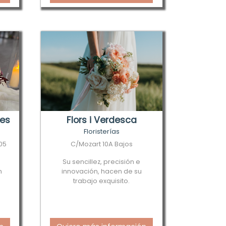
res
Flors i Verdesca
Floristerías
005
C/Mozart 10A Bajos
Su sencillez, precisión e
n
innovación, hacen de su
trabajo exquisito.