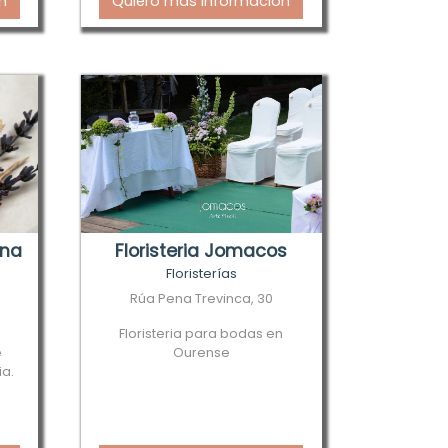
n
Quiero más información
ona
Floristeria Jomacos
Floristerías
Rúa Pena Trevinca, 30
Floristeria para bodas en
e
Ourense
ia.