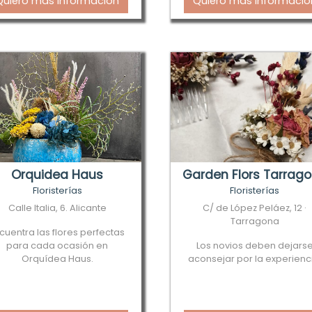
Quiero más información
Quiero más informació
Orquidea Haus
Garden Flors Tarrag
Floristerías
Floristerías
Calle Italia, 6. Alicante
C/ de López Peláez, 12 ·
Tarragona
cuentra las flores perfectas
para cada ocasión en
Los novios deben dejars
Orquídea Haus.
aconsejar por la experienc