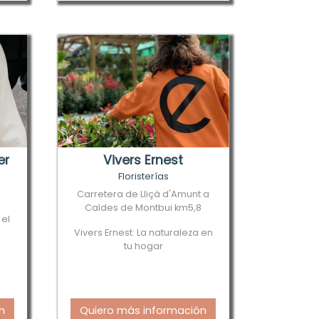
er
Vivers Ernest
Floristerías
Carretera de Lliçà d'Amunt a
Caldes de Montbui km5,8
 el
Vivers Ernest: La naturaleza en
tu hogar
n
Quiero más información