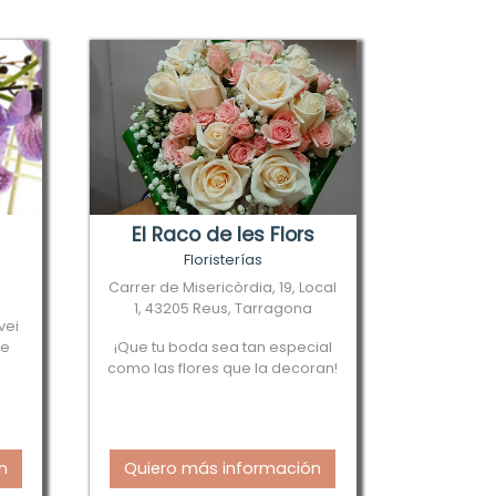
El Raco de les Flors
Floristerías
Carrer de Misericòrdia, 19, Local
1, 43205 Reus, Tarragona
vei
de
¡Que tu boda sea tan especial
como las flores que la decoran!
n
Quiero más información