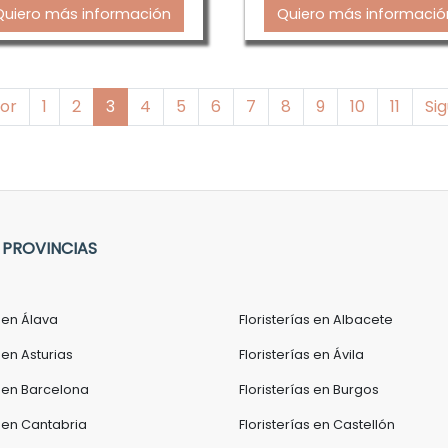
Quiero más información
Quiero más informació
Anterior
or
1
2
3
4
5
6
7
8
9
10
11
Si
 PROVINCIAS
s en Álava
Floristerías en Albacete
 en Asturias
Floristerías en Ávila
s en Barcelona
Floristerías en Burgos
s en Cantabria
Floristerías en Castellón