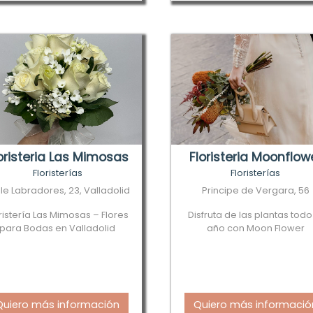
oristeria Las Mimosas
Floristeria Moonflow
Floristerías
Floristerías
le Labradores, 23, Valladolid
Principe de Vergara, 56
ristería Las Mimosas – Flores
Disfruta de las plantas todo
para Bodas en Valladolid
año con Moon Flower
Quiero más información
Quiero más informació