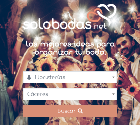
Las mejores ideas para
organizar tu boda.
Floristerías
Cáceres
Buscar