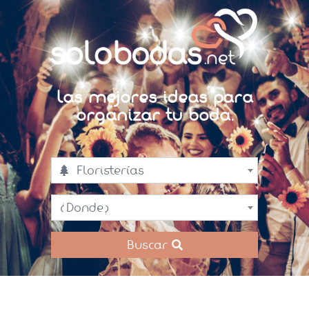
Las mejores ideas para
organizar tu boda.
Floristerías
¿Donde?
Buscar