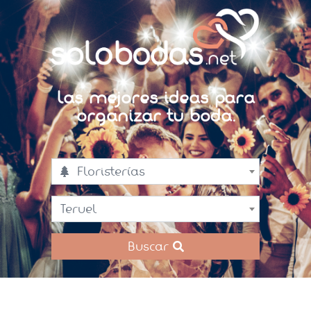
Las mejores ideas para
organizar tu boda.
Floristerías
Teruel
Buscar