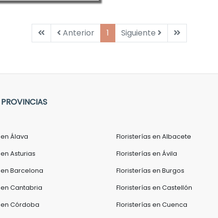
Primera
Anterior
Siguiente
Última
Anterior
1
Siguiente
 PROVINCIAS
s en Álava
Floristerías en Albacete
 en Asturias
Floristerías en Ávila
s en Barcelona
Floristerías en Burgos
s en Cantabria
Floristerías en Castellón
as en Córdoba
Floristerías en Cuenca