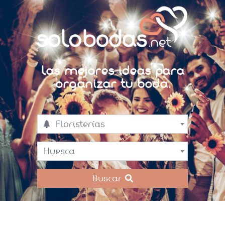
Las mejores ideas para
organizar tu boda.
Floristerías
Huesca
Buscar