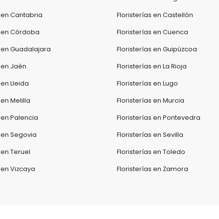
s en Cantabria
Floristerías en Castellón
as en Córdoba
Floristerías en Cuenca
s en Guadalajara
Floristerías en Guipúzcoa
s en Jaén
Floristerías en La Rioja
 en Lleida
Floristerías en Lugo
 en Melilla
Floristerías en Murcia
s en Palencia
Floristerías en Pontevedra
s en Segovia
Floristerías en Sevilla
s en Teruel
Floristerías en Toledo
s en Vizcaya
Floristerías en Zamora