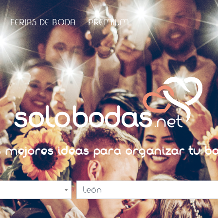
FERIAS DE BODA
PREMIUM
s mejores ideas para organizar tu bo
León