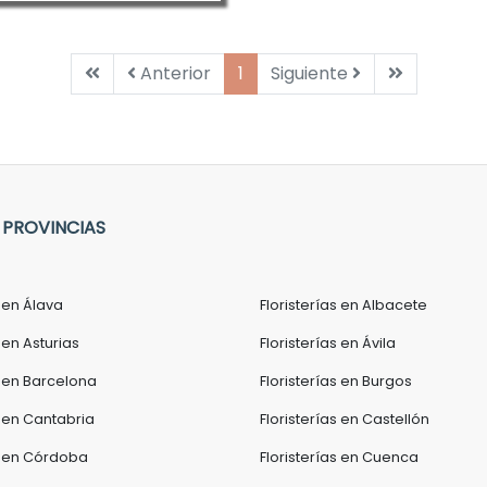
Primera
Anterior
Siguiente
Última
Anterior
1
Siguiente
 PROVINCIAS
s en Álava
Floristerías en Albacete
 en Asturias
Floristerías en Ávila
s en Barcelona
Floristerías en Burgos
s en Cantabria
Floristerías en Castellón
as en Córdoba
Floristerías en Cuenca