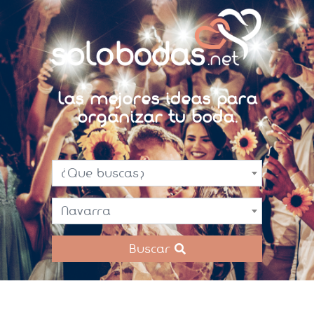
Las mejores ideas para
organizar tu boda.
¿Que buscas?
Navarra
Buscar