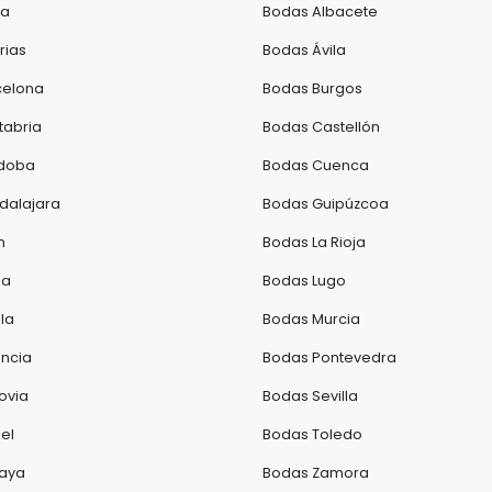
va
Bodas Albacete
rias
Bodas Ávila
celona
Bodas Burgos
tabria
Bodas Castellón
doba
Bodas Cuenca
dalajara
Bodas Guipúzcoa
n
Bodas La Rioja
da
Bodas Lugo
la
Bodas Murcia
ncia
Bodas Pontevedra
ovia
Bodas Sevilla
el
Bodas Toledo
caya
Bodas Zamora