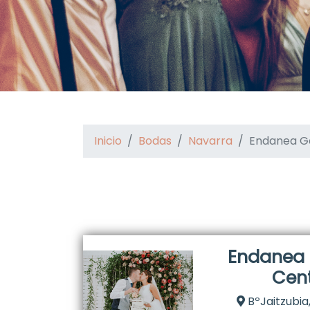
Inicio
Bodas
Navarra
Endanea G
Endanea
Cen
BºJaitzubia