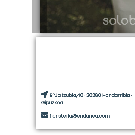
BºJaitzubia,40 · 20280 Hondarribia ·
Gipuzkoa
floristeria@endanea.com