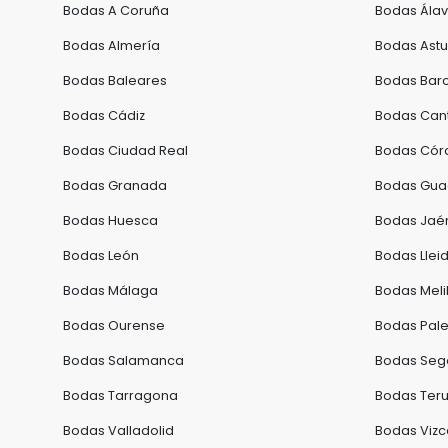
Bodas A Coruña
Bodas Ála
Bodas Almería
Bodas Astu
Bodas Baleares
Bodas Bar
Bodas Cádiz
Bodas Can
Bodas Ciudad Real
Bodas Cór
Bodas Granada
Bodas Gua
Bodas Huesca
Bodas Jaé
Bodas León
Bodas Llei
Bodas Málaga
Bodas Melil
Bodas Ourense
Bodas Pale
Bodas Salamanca
Bodas Seg
Bodas Tarragona
Bodas Teru
Bodas Valladolid
Bodas Viz