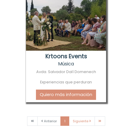
Krtoons Events
Música
Avda. Salvador Dalí Domenech
Experiencias que perduran
Quiero más información
Primera
Anterior
Siguiente
Última
Anterior
1
Siguiente