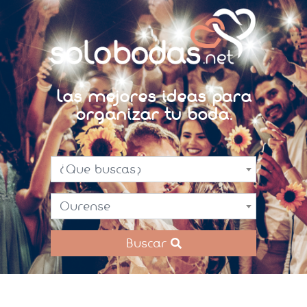
Las mejores ideas para
organizar tu boda.
¿Que buscas?
Ourense
Buscar