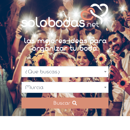
Las mejores ideas para
organizar tu boda.
¿Que buscas?
Murcia
Buscar