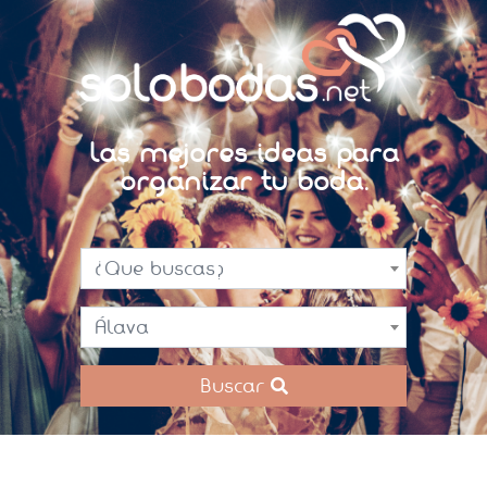
Las mejores ideas para
organizar tu boda.
¿Que buscas?
Álava
Buscar