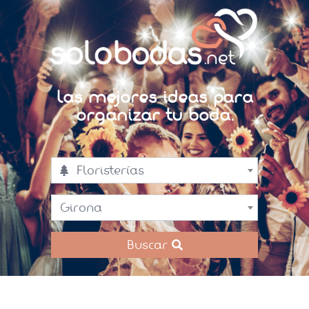
Las mejores ideas para
organizar tu boda.
Floristerías
Girona
Buscar