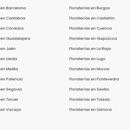
s en Barcelona
Floristerías en Burgos
s en Cantabria
Floristerías en Castellón
as en Córdoba
Floristerías en Cuenca
s en Guadalajara
Floristerías en Guipúzcoa
s en Jaén
Floristerías en La Rioja
 en Lleida
Floristerías en Lugo
 en Melilla
Floristerías en Murcia
s en Palencia
Floristerías en Pontevedra
s en Segovia
Floristerías en Sevilla
s en Teruel
Floristerías en Toledo
s en Vizcaya
Floristerías en Zamora