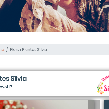
na
Flors i Plantes Sílvia
tes Sílvia
nyol 17