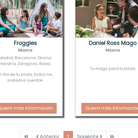
Froggies
Daniel Ross Mago
Música
Música
Madrid, Barcelona, Girona,
.
Navarra, Zaragoza, Álava,
Tu mago para tu boda
Vizcaya
El día de tu boda, todos los
invitados cuentan
Quiero más información
Quiero más informació
Primera
Anterior
Siguiente
Última
Anterior
1
Siguiente