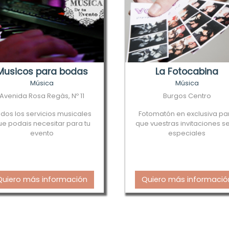
Musicos para bodas
La Fotocabina
Música
Música
Avenida Rosa Regàs, Nº 11
Burgos Centro
dos los servicios musicales
Fotomatón en exclusiva pa
ue podais necesitar para tu
que vuestras invitaciones s
evento
especiales
Quiero más información
Quiero más informació