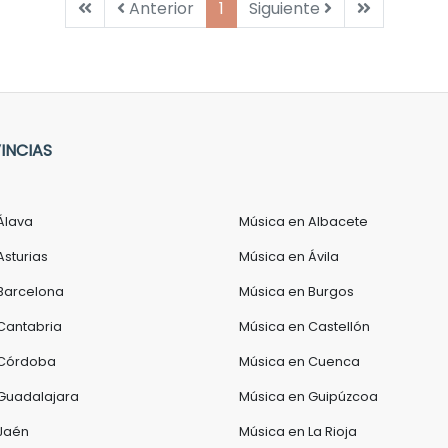
Primera
Anterior
Siguiente
Última
Anterior
1
Siguiente
INCIAS
Álava
Música en Albacete
Asturias
Música en Ávila
Barcelona
Música en Burgos
Cantabria
Música en Castellón
 Córdoba
Música en Cuenca
Guadalajara
Música en Guipúzcoa
Jaén
Música en La Rioja