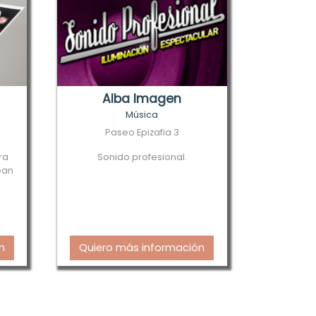
Alba Imagen
Música
Paseo Epizafia 3
ra
Sonido profesional.
ean
n
Quiero más información