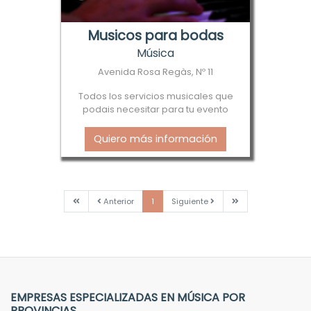
Musicos para bodas
Música
Avenida Rosa Regàs, Nº 11
Todos los servicios musicales que
podais necesitar para tu evento
Quiero más información
Primera
Anterior
Siguiente
Última
Anterior
1
Siguiente
EMPRESAS ESPECIALIZADAS EN MÚSICA POR
PROVINCIAS