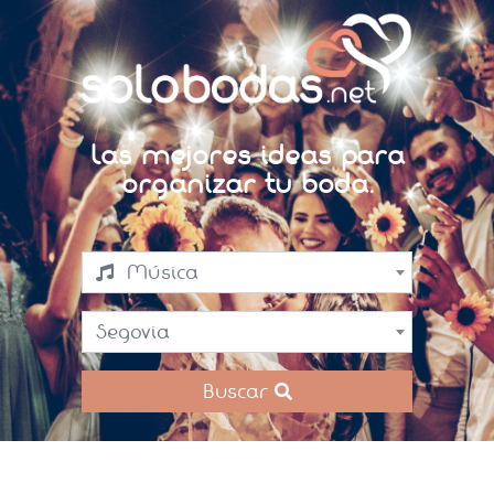
Las mejores ideas para
organizar tu boda.
Música
Segovia
Buscar