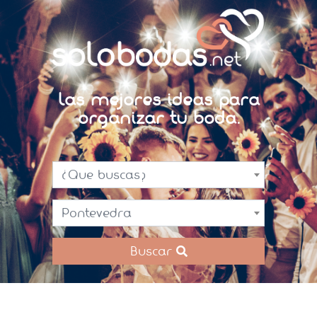
Las mejores ideas para
organizar tu boda.
¿Que buscas?
Pontevedra
Buscar