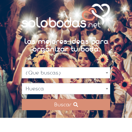
Las mejores ideas para
organizar tu boda.
¿Que buscas?
Huesca
Buscar