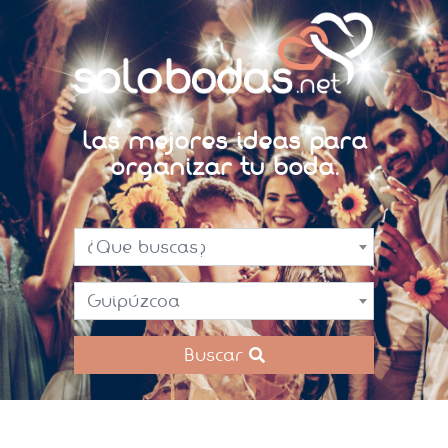
Las mejores ideas para
organizar tu boda.
¿Que buscas?
Guipúzcoa
Buscar