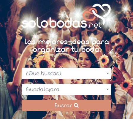
Las mejores ideas para
organizar tu boda.
¿Que buscas?
Guadalajara
Buscar