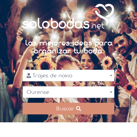
Las mejores ideas para
organizar tu boda.
Trajes de novio
Ourense
Buscar