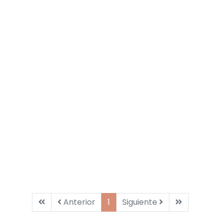
Primera
Anterior
Siguiente
Última
Anterior
1
Siguiente