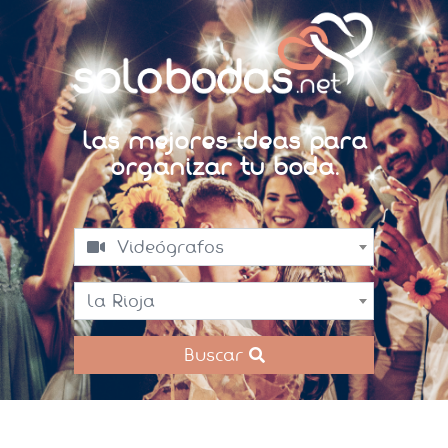
Las mejores ideas para
organizar tu boda.
Videógrafos
La Rioja
Buscar