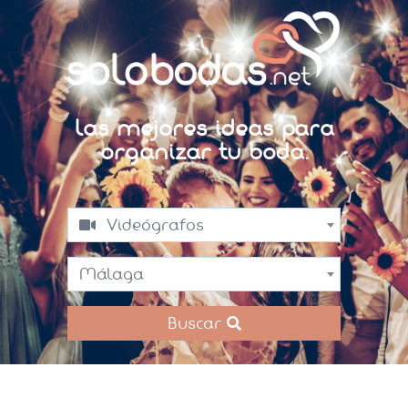
Las mejores ideas para
organizar tu boda.
Videógrafos
Málaga
Buscar