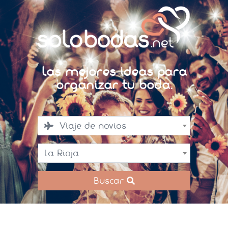
Las mejores ideas para
organizar tu boda.
Viaje de novios
La Rioja
Buscar