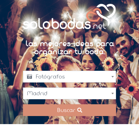
Las mejores ideas para
organizar tu boda.
Fotógrafos
Madrid
Buscar