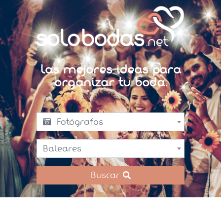
Las mejores ideas para
organizar tu boda.
Fotógrafos
Baleares
Buscar