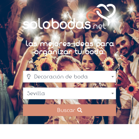
Las mejores ideas para
organizar tu boda.
Decoración de boda
Sevilla
Buscar