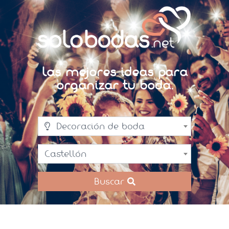
Las mejores ideas para
organizar tu boda.
Decoración de boda
Castellón
Buscar