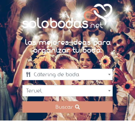
Las mejores ideas para
organizar tu boda.
Cátering de boda
Teruel
Buscar