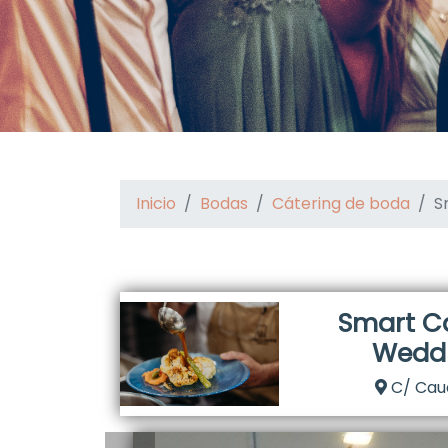
Inicio
Bodas
Cátering de boda
S
Smart C
Wedd
C/ Caud