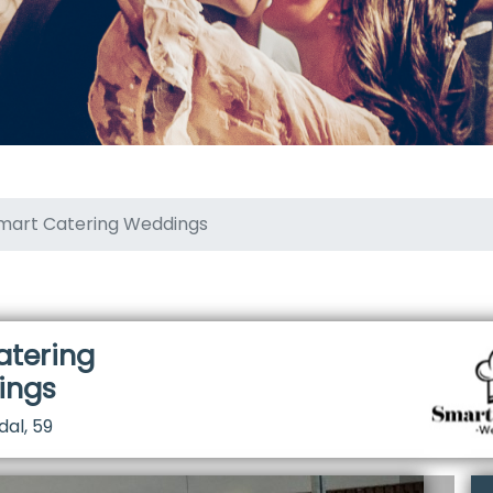
mart Catering Weddings
atering
ings
al, 59