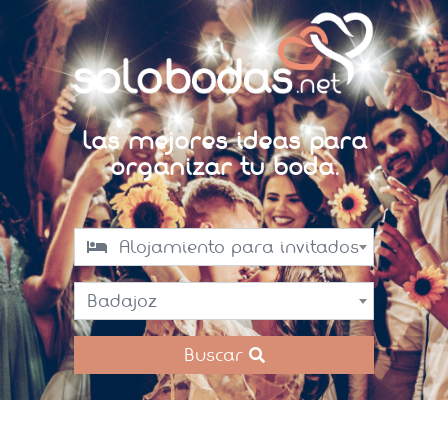
Las mejores ideas para
organizar tu boda.
Alojamiento para invitados
Badajoz
Buscar