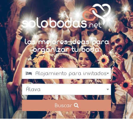
Las mejores ideas para
organizar tu boda.
Alojamiento para invitados
Álava
Buscar