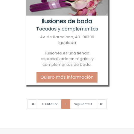
Ilusiones de boda
Tocados y complementos
Av. de Barcelona, 40 · 08700
Igualada
Ilusiones es una tienda
especializada en regalos y
complementos de boda.
Quiero más información
Primera
Anterior
Siguiente
Última
Anterior
1
Siguiente