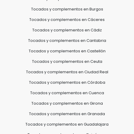
Tocados y complementos en Burgos
Tocados y complementos en Cáceres
Tocados y complementos en Cádiz
Tocados y complementos en Cantabria
Tocados y complementos en Castellón
Tocados y complementos en Ceuta
Tocados y complementos en Ciudad Real
Tocados y complementos en Córdoba
Tocados y complementos en Cuenca
Tocados y complementos en Girona
Tocados y complementos en Granada
Tocados y complementos en Guadalajara