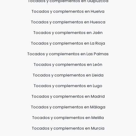
Tocados y complementos en Guipúzcoa
Tocados y complementos en Huelva
Tocados y complementos en Huesca
Tocados y complementos en Jaén
Tocados y complementos en La Rioja
Tocados y complementos en Las Palmas
Tocados y complementos en León
Tocados y complementos en Lleida
Tocados y complementos en Lugo
Tocados y complementos en Madrid
Tocados y complementos en Málaga
Tocados y complementos en Melilla
Tocados y complementos en Murcia