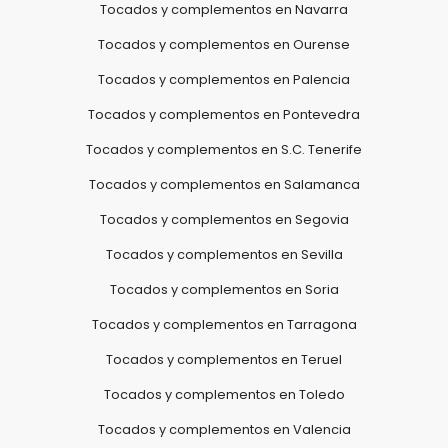
Tocados y complementos en Navarra
Tocados y complementos en Ourense
Tocados y complementos en Palencia
Tocados y complementos en Pontevedra
Tocados y complementos en S.C. Tenerife
Tocados y complementos en Salamanca
Tocados y complementos en Segovia
Tocados y complementos en Sevilla
Tocados y complementos en Soria
Tocados y complementos en Tarragona
Tocados y complementos en Teruel
Tocados y complementos en Toledo
Tocados y complementos en Valencia