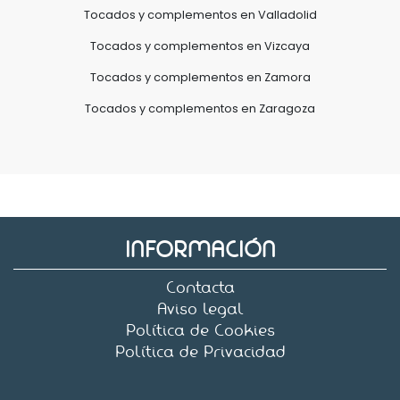
Tocados y complementos en Valladolid
Tocados y complementos en Vizcaya
Tocados y complementos en Zamora
Tocados y complementos en Zaragoza
INFORMACIÓN
Contacta
Aviso legal
Política de Cookies
Política de Privacidad