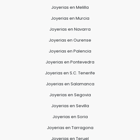
Joyerias en Melilla
Joyerias en Murcia
Joyerias en Navarra
Joyerias en Ourense
Joyerias en Palencia
Joyerias en Pontevedra
Joyerias en S.C. Tenerife
Joyerias en Salamanca
Joyerias en Segovia
Joyerias en Sevilla
Joyerias en Soria
Joyerias en Tarragona
Joyerias en Teruel