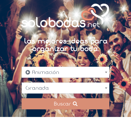
Las mejores ideas para
organizar tu boda.
Animación
Granada
Buscar