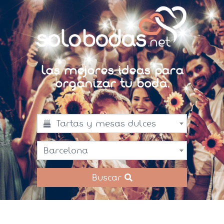
Las mejores ideas para
organizar tu boda.
Tartas y mesas dulces
Barcelona
Buscar