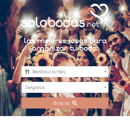
Las mejores ideas para
organizar tu boda.
Restaurantes
Segovia
Buscar