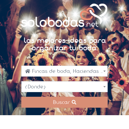
Las mejores ideas para
organizar tu boda.
Fincas de boda, Haciendas y Masias
¿Donde?
Buscar