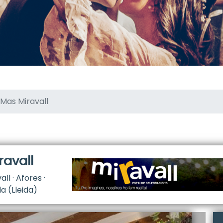
Mas Miravall
ravall
ll · Afores ·
a (Lleida)