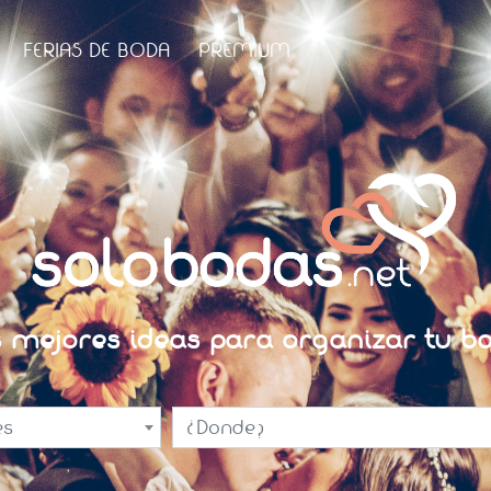
FERIAS DE BODA
PREMIUM
s mejores ideas para organizar tu bo
es
¿Donde?