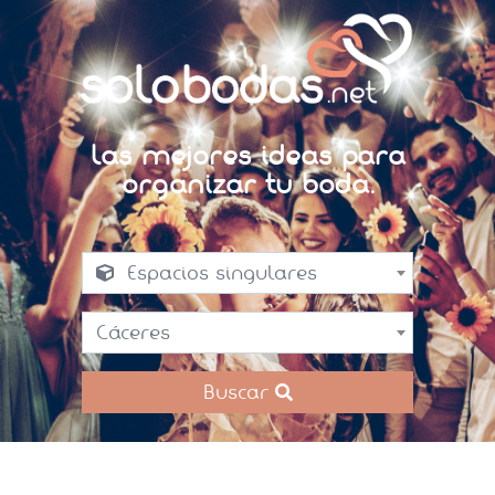
Las mejores ideas para
organizar tu boda.
Espacios singulares
Cáceres
Buscar