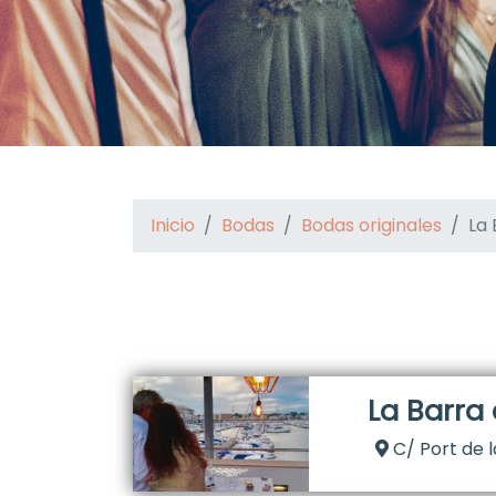
Inicio
Bodas
Bodas originales
La 
La Barra 
C/ Port de l